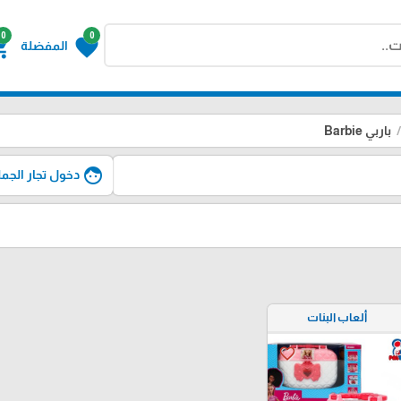
0
0
g_cart
favorite
المفضلة
باربي Barbie
face
دخول تجار الجمل
ألعاب البنات
favorite_border