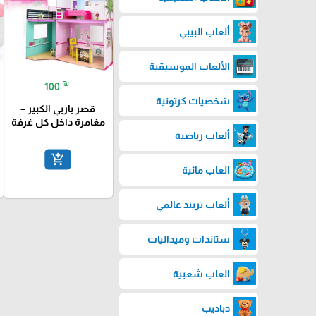
ألعاب البيبي
الألعاب الموسيقية
₪
100
شخصيات كرتونية
قصر باربي الكبير –
مغامرة داخل كل غرفة
ألعاب رياضية
add_shopping_cart
العاب مائية
ألعاب تريند عالمي
ستاندات وميداليات
العاب شعبية
دباديب