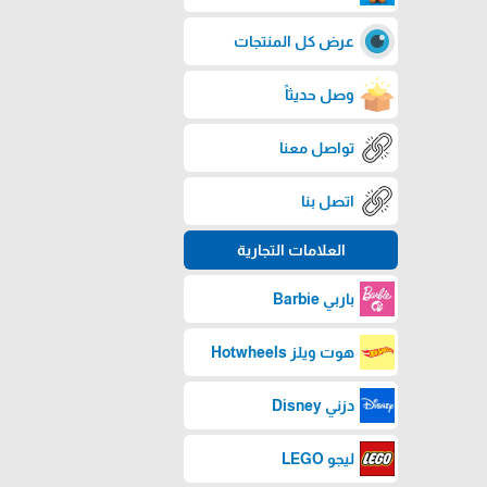
عرض كل المنتجات
وصل حديثاً
تواصل معنا
اتصل بنا
العلامات التجارية
باربي Barbie
هوت ويلز Hotwheels
دزني Disney
ليجو LEGO