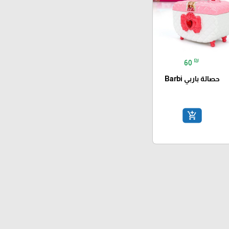
₪
60
حصالة باربي Barbi
add_shopping_cart