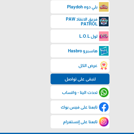
بلي دوه Playdoh
فريق الانقاذ PAW
PATROL
لول L.O.L
هاسبرو Hasbro
عرض الكل
لنبقى على تواصل
تحدث الينا - واتساب
تابعنا على فيس بوك
تابعنا على إنستغرام