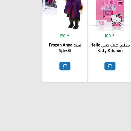
₪
₪
150
100
مطبخ هيلو كيتي Hello
لعبة Frozen Anna
Kitty Kitchen
الأصلية
add_shopping_cart
add_shopping_cart