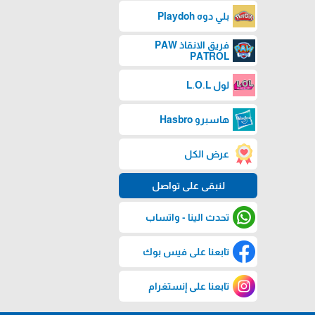
بلي دوه Playdoh
فريق الانقاذ PAW
PATROL
لول L.O.L
هاسبرو Hasbro
عرض الكل
لنبقى على تواصل
تحدث الينا - واتساب
تابعنا على فيس بوك
تابعنا على إنستغرام