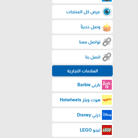
عرض كل المنتجات
وصل حديثاً
تواصل معنا
اتصل بنا
العلامات التجارية
باربي Barbie
هوت ويلز Hotwheels
دزني Disney
ليجو LEGO