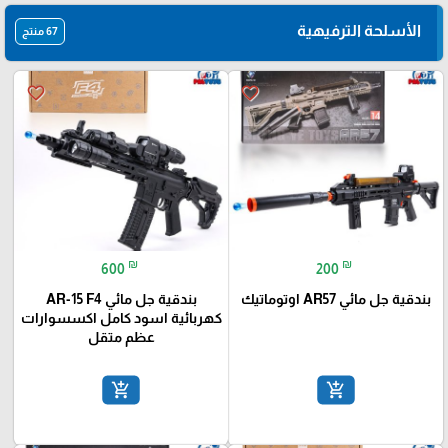
الأسلحة الترفيهية
67 منتج
favorite_border
favorite_border
₪
₪
600
200
بندقية جل مائي AR57 اوتوماتيك
بندقية جل مائي AR-15 F4
كهربائية اسود كامل اكسسوارات
عظم متقل
add_shopping_cart
add_shopping_cart