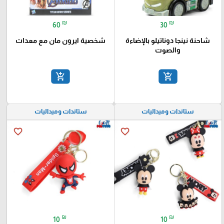
₪
₪
60
30
شاحنة نينجا دوناتيلو بالإضاءة
شخصية ايرون مان مع معدات
والصوت
add_shopping_cart
add_shopping_cart
ستاندات وميداليات
ستاندات وميداليات
favorite_border
favorite_border
₪
₪