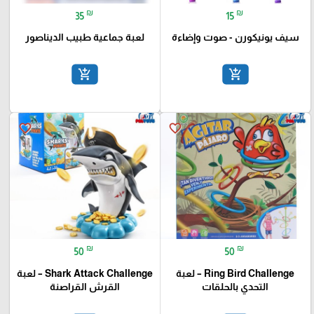
₪
₪
35
15
سيف يونيكورن - صوت وإضاءة
لعبة جماعية طبيب الديناصور
add_shopping_cart
add_shopping_cart
favorite_border
favorite_border
₪
₪
50
50
Ring Bird Challenge – لعبة
Shark Attack Challenge – لعبة
التحدي بالحلقات
القرش القراصنة