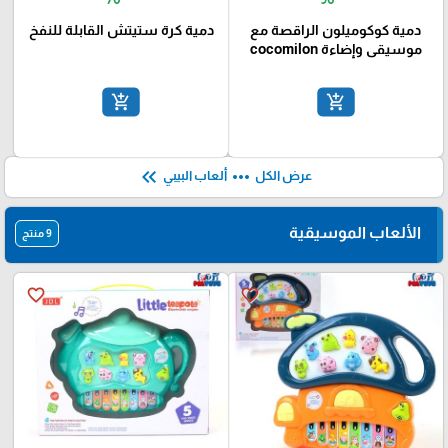
₪
₪
70
90
دمية كوكوميلون الراقصة مع
دمية كرة ستيتش القابلة للنفخ
موسيقى وإضاءة cocomilon
add_shopping_cart
add_shopping_cart
keyboard_double_arrow_left
more_horiz
عرض الكل
ألعاب البيبي
الألعاب الموسيقية
9 منتج
favorite_border
favorite_border