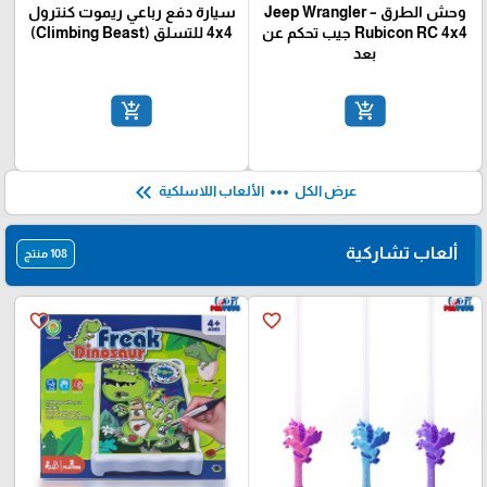
وحش الطرق – Jeep Wrangler
سيارة دفع رباعي ريموت كنترول
Rubicon RC 4x4 جيب تحكم عن
4x4 للتسلق (Climbing Beast)
بعد
add_shopping_cart
add_shopping_cart
keyboard_double_arrow_left
more_horiz
عرض الكل
الألعاب اللاسلكية
ألعاب تشاركية
108 منتج
favorite_border
favorite_border