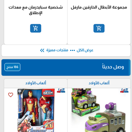
₪
₪
60
130
مجموعة الأبطال الخارقين مارفل
شخصية سبايدرمان مع معدات
الإطلاق
add_shopping_cart
add_shopping_cart
keyboard_double_arrow_left
more_horiz
عرض الكل
منتجات مميزة
وصل حديثاً
186 منتج
ألعاب الأولاد
ألعاب الأولاد
favorite_border
favorite_border