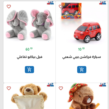
favorite_border
favorite_border
₪
₪
60
10
سيارة فركشن بيبي شعبي
فيل بيكابو تفاعلي
add_shopping_cart
add_shopping_cart
favorite_border
favorite_border