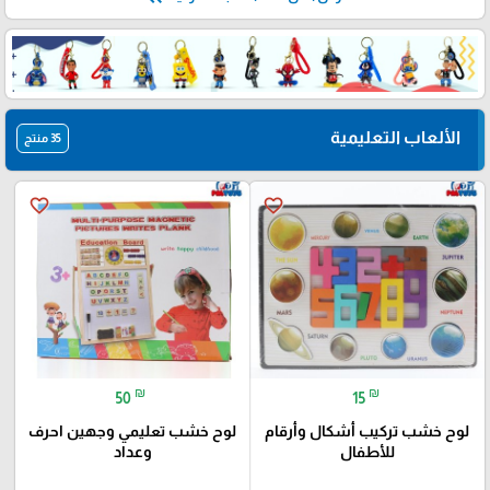
keyboard_double_arrow_left
more_horiz
عرض الكل
ألعاب تشاركية
الألعاب التعليمية
35 منتج
favorite_border
favorite_border
₪
₪
50
15
لوح خشب تركيب أشكال وأرقام
لوح خشب تعليمي وجهين احرف
للأطفال
وعداد