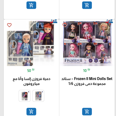
add_shopping_cart
add_shopping_cart
favorite_border
favorite_border
₪
₪
50
10
Frozen II Mini Dolls Set – ستاند
دمية فروزن إلسا وآنا مع
مجموعة دمى فروزن 1/6
ميكروفون
add_shopping_cart
add_shopping_cart