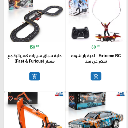
favorite_border
favorite_border
₪
₪
150
60
Extreme RC – لعبة باراشوت
حلبة سباق سيارات كهربائية مع
تحكم عن بعد
مسار (Fast & Furious)
add_shopping_cart
add_shopping_cart
favorite_border
favorite_border