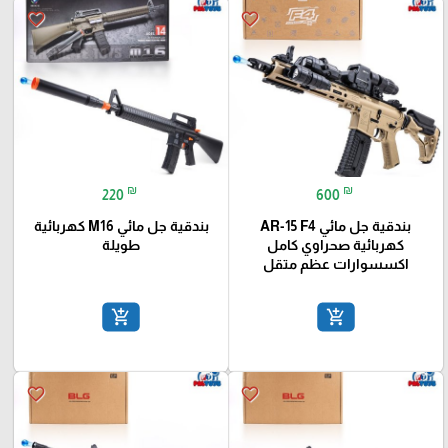
favorite_border
favorite_border
₪
₪
220
600
بندقية جل مائي AR-15 F4
بندقية جل مائي M16 كهربائية
كهربائية صحراوي كامل
طويلة
اكسسوارات عظم متقل
add_shopping_cart
add_shopping_cart
favorite_border
favorite_border