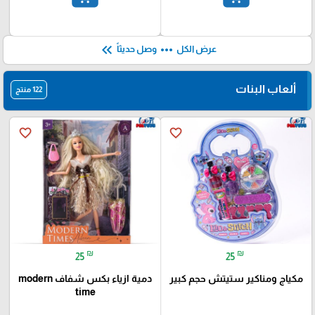
add_shopping_cart
add_shopping_cart
keyboard_double_arrow_left
more_horiz
عرض الكل
وصل حديثاً
ألعاب البنات
122 منتج
favorite_border
favorite_border
₪
₪
25
25
مكياج ومناكير ستيتش حجم كبير
دمية ازياء بكس شفاف modern
time