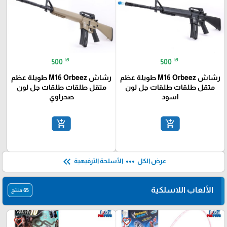
₪
₪
500
500
رشاش M16 Orbeez طويلة عظم
رشاش M16 Orbeez طويلة عظم
متقل طلقات طلقات جل لون
متقل طلقات طلقات جل لون
اسود
صحراوي
add_shopping_cart
add_shopping_cart
keyboard_double_arrow_left
more_horiz
عرض الكل
الأسلحة الترفيهية
الألعاب اللاسلكية
65 منتج