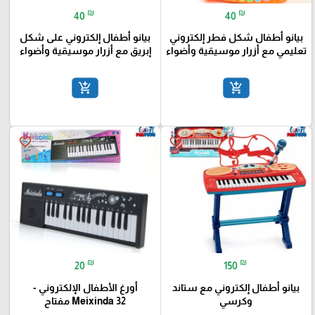
₪
₪
40
40
بيانو أطفال شكل فطر إلكتروني
بيانو أطفال إلكتروني على شكل
تعليمي مع أزرار موسيقية وأضواء
إبريق مع أزرار موسيقية وأضواء
add_shopping_cart
add_shopping_cart
favorite_border
favorite_border
₪
₪
20
150
بيانو أطفال إلكتروني مع ستاند
أورغ الأطفال الإلكتروني -
وكرسي
Meixinda 32 مفتاح