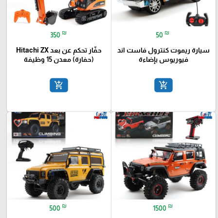
₪
₪
350
50
سيارة ريموت كنترول فاست اند
حفّار تحكم عن بعد Hitachi ZX
فيوريوس بإضاءة
(حفارة) معدن 15 وظيفة
add_shopping_cart
add_shopping_cart
favorite_border
favorite_border
₪
₪
500
1500