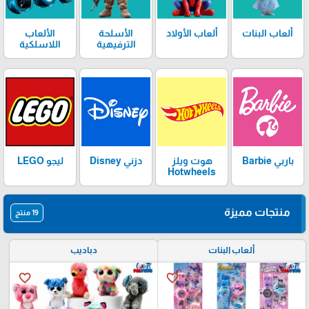
ألعاب البنات
ألعاب الأولاد
الأسلحة
الألعاب
الترفيهية
اللاسلكية
باربي Barbie
دزني Disney
هوت ويلز
ليجو LEGO
Hotwheels
منتجات مميزة
19 منتج
ألعاب البنات
دباديب
favorite_border
favorite_border