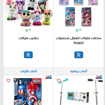
₪
₪
15
15
ساعات ماركات اطفال شخصيات
دباديب ماركات
كرتونية
add_shopping_cart
add_shopping_cart
ألعاب رياضية
ألعاب الأولاد
favorite_border
favorite_border