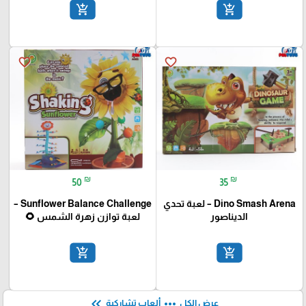
add_shopping_cart
add_shopping_cart
favorite_border
favorite_border
₪
₪
50
35
Dino Smash Arena – لعبة تحدي
Sunflower Balance Challenge –
الديناصور
لعبة توازن زهرة الشمس 🌻
add_shopping_cart
add_shopping_cart