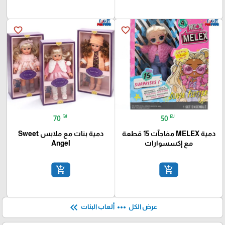
favorite_border
favorite_border
₪
₪
70
50
دمية MELEX مفاجآت 15 قطعة
دمية بنات مع ملابس Sweet
مع إكسسوارات
Angel
add_shopping_cart
add_shopping_cart
keyboard_double_arrow_left
more_horiz
عرض الكل
ألعاب البنات