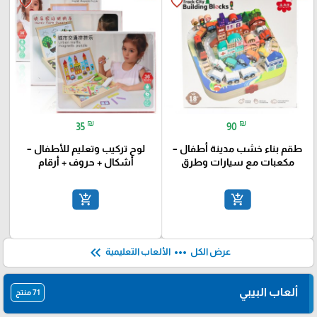
favorite_border
favorite_border
₪
₪
35
90
طقم بناء خشب مدينة أطفال –
لوح تركيب وتعليم للأطفال –
مكعبات مع سيارات وطرق
أشكال + حروف + أرقام
add_shopping_cart
add_shopping_cart
keyboard_double_arrow_left
more_horiz
عرض الكل
الألعاب التعليمية
ألعاب البيبي
71 منتج