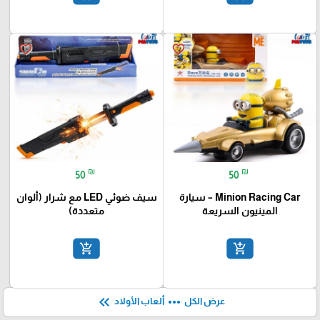
add_shopping_cart
add_shopping_cart
favorite_border
favorite_border
₪
₪
50
50
Minion Racing Car – سيارة
سيف ضوئي LED مع شرار (ألوان
المينيون السريعة
متعددة)
add_shopping_cart
add_shopping_cart
keyboard_double_arrow_left
more_horiz
عرض الكل
ألعاب الأولاد