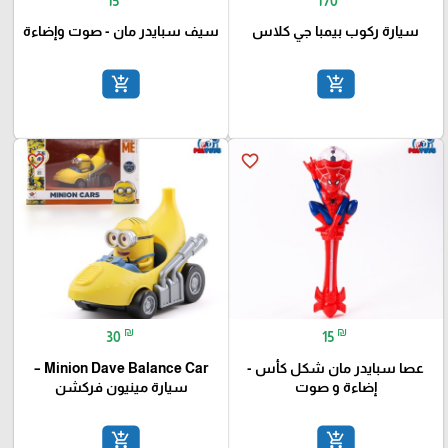
₪
₪
15
170
سيارة ركوب بيمبا جي كلاس
سيف سبايدر مان - صوت وإضاءة
add_shopping_cart
add_shopping_cart
favorite_border
favorite_border
₪
₪
30
15
عصا سبايدر مان شكل كأس -
Minion Dave Balance Car –
إضاءة و صوت
سيارة مينيون فركشن