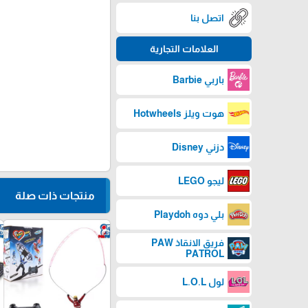
اتصل بنا
العلامات التجارية
باربي Barbie
هوت ويلز Hotwheels
دزني Disney
ليجو LEGO
منتجات ذات صلة
بلي دوه Playdoh
favorite_border
فريق الانقاذ PAW
PATROL
لول L.O.L