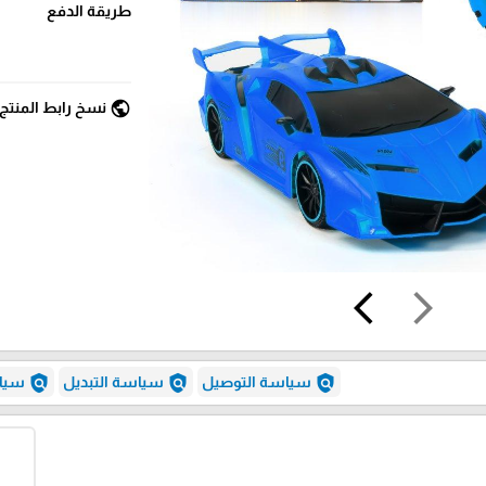
طريقة الدفع
public
نسخ رابط المنتج
arrow_back_ios
arrow_forward_ios
policy
policy
policy
سياسة التوصيل
سياسة التبديل
سياس