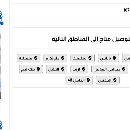
107
توصيل متاح إلى المناطق التالية
س
نابلس
سلفيت
طولكرم
قلقيلية
where_to_vote
where_to_vote
where_to_vote
where_to_vote
ضواحي القدس
اريحا
الخليل
بيت لحم
where_to_vote
where_to_vote
where_to_vote
where_to_vote
القدس
الداخل 48
where_to_vote
where_to_vote