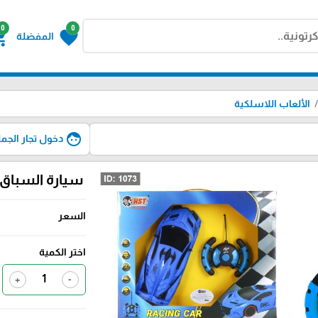
0
0
g_cart
favorite
المفضلة
الألعاب اللاسلكية
face
دخول تجار الجمل
سيارة السباق لامبو
السعر
اختر الكمية
+
-