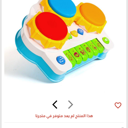
arrow_back_ios
arrow_forward_ios
favorite_border
هذا المنتج لم يعد متوفر في متجرنا