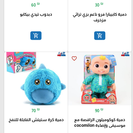
₪
₪
60
30
دمية كابيبارا فرو ناعم بزي تراثي
دبدوب تيدي بيكابو
مزخرف
add_shopping_cart
add_shopping_cart
favorite_border
favorite_border
₪
₪
70
90
دمية كوكوميلون الراقصة مع
دمية كرة ستيتش القابلة للنفخ
موسيقى وإضاءة cocomilon