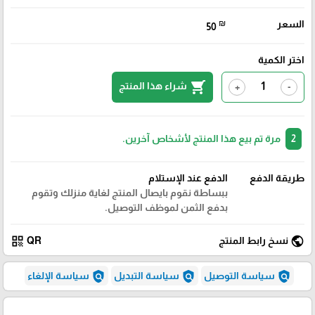
السعر
₪
50
اختر الكمية
shopping_cart
شراء هذا المنتج
+
-
2
مرة تم بيع هذا المنتج لأشخاص آخرين.
طريقة الدفع
الدفع عند الإستلام
ببساطة نقوم بايصال المنتج لغاية منزلك وتقوم
بدفع الثمن لموظف التوصيل.
qr_code
public
نسخ رابط المنتج
QR
policy
policy
policy
سياسة التوصيل
سياسة التبديل
سياسة الإلغاء