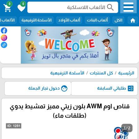
0
0
search
shopping_cart
favorite
home
الكل
ألعاب البنات
ألعاب الأولاد
الأسلحة الترفيهية
الألعاب ا
الرئيسية
كل المنتجات
الأسلحة الترفيهية
face
ballot
طلباتي السابقة
دخول تجار الجملة
قناص اوم AWM بلون زيتي مميز تمشيط يدوي
(طلقات ماء)
1 / 2