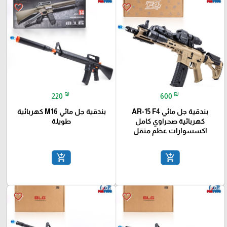
favorite_border
favorite_border
₪
₪
220
600
بندقية جل مائي AR-15 F4
بندقية جل مائي M16 كهربائية
كهربائية صحراوي كامل
طويلة
اكسسوارات عظم متقل
add_shopping_cart
add_shopping_cart
favorite_border
favorite_border