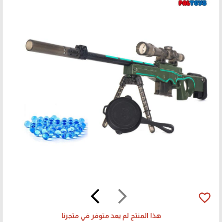
arrow_back_ios
arrow_forward_ios
favorite_border
هذا المنتج لم يعد متوفر في متجرنا