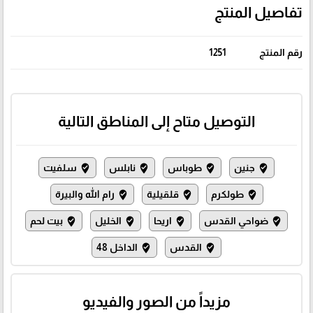
تفاصيل المنتج
رقم المنتج
1251
التوصيل متاح إلى المناطق التالية
جنين
طوباس
نابلس
سلفيت
where_to_vote
where_to_vote
where_to_vote
where_to_vote
طولكرم
قلقيلية
رام الله والبيرة
where_to_vote
where_to_vote
where_to_vote
ضواحي القدس
اريحا
الخليل
بيت لحم
where_to_vote
where_to_vote
where_to_vote
where_to_vote
القدس
الداخل 48
where_to_vote
where_to_vote
مزيداً من الصور والفيديو