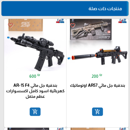
منتجات ذات صلة
favorite_border
favorite_border
₪
₪
600
200
بندقية جل مائي AR57 اوتوماتيك
بندقية جل مائي AR-15 F4
كهربائية اسود كامل اكسسوارات
عظم متقل
add_shopping_cart
add_shopping_cart