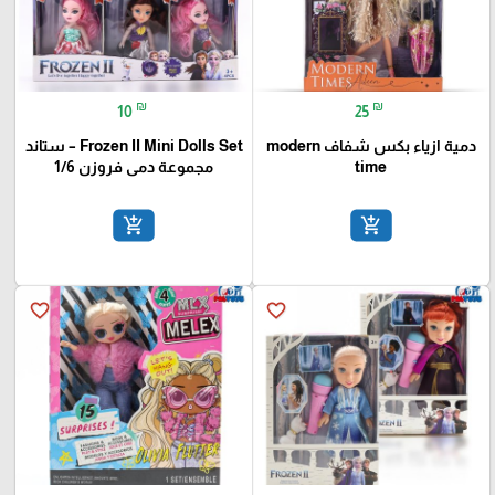
₪
₪
10
25
دمية ازياء بكس شفاف modern
Frozen II Mini Dolls Set – ستاند
time
مجموعة دمى فروزن 1/6
add_shopping_cart
add_shopping_cart
favorite_border
favorite_border