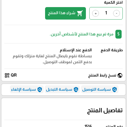
اختر الكمية
shopping_cart
شراء هذا المنتج
+
-
5
مرة تم بيع هذا المنتج لأشخاص آخرين.
طريقة الدفع
الدفع عند الإستلام
ببساطة نقوم بايصال المنتج لغاية منزلك وتقوم
بدفع الثمن لموظف التوصيل.
qr_code
public
نسخ رابط المنتج
QR
policy
policy
policy
سياسة التوصيل
سياسة التبديل
سياسة الإلغاء
تفاصيل المنتج
رقم المنتج
1516