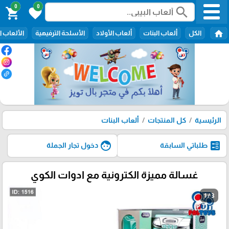
0
0
search
shopping_cart
favorite
home
الكل
ألعاب البنات
ألعاب الأولاد
الأسلحة الترفيهية
الألعاب ا
الرئيسية
كل المنتجات
ألعاب البنات
face
ballot
طلباتي السابقة
دخول تجار الجملة
غسالة مميزة الكترونية مع ادوات الكوي
1 / 3