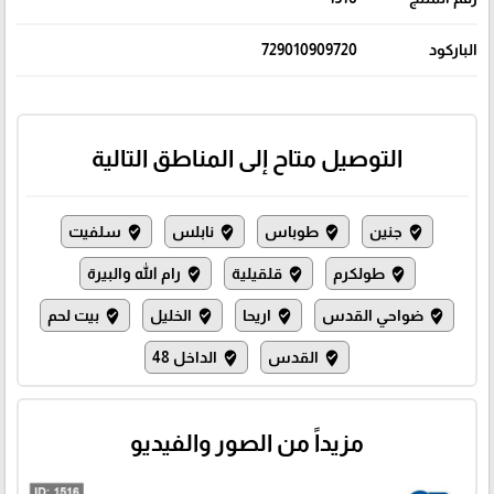
الباركود
729010909720
التوصيل متاح إلى المناطق التالية
جنين
طوباس
نابلس
سلفيت
where_to_vote
where_to_vote
where_to_vote
where_to_vote
طولكرم
قلقيلية
رام الله والبيرة
where_to_vote
where_to_vote
where_to_vote
ضواحي القدس
اريحا
الخليل
بيت لحم
where_to_vote
where_to_vote
where_to_vote
where_to_vote
القدس
الداخل 48
where_to_vote
where_to_vote
مزيداً من الصور والفيديو