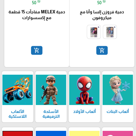
₪
₪
50
50
دمية فروزن إلسا وآنا مع
دمية MELEX مفاجآت 15 قطعة
ميكروفون
مع إكسسوارات
add_shopping_cart
add_shopping_cart
ألعاب البنات
ألعاب الأولاد
الأسلحة
الألعاب
الترفيهية
اللاسلكية