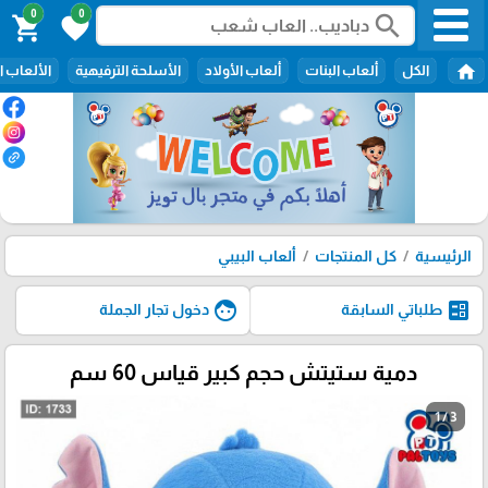
0
0
search
shopping_cart
favorite
home
الكل
ألعاب البنات
ألعاب الأولاد
الأسلحة الترفيهية
الألعاب ا
الرئيسية
كل المنتجات
ألعاب البيبي
face
ballot
طلباتي السابقة
دخول تجار الجملة
دمية ستيتش حجم كبير قياس 60 سم
1 / 3