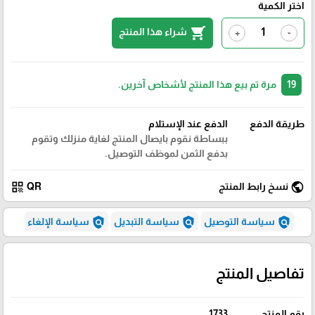
اختر الكمية
shopping_cart
شراء هذا المنتج
+
-
19
مرة تم بيع هذا المنتج لأشخاص آخرين.
طريقة الدفع
الدفع عند الإستلام
ببساطة نقوم بايصال المنتج لغاية منزلك وتقوم
بدفع الثمن لموظف التوصيل.
qr_code
public
نسخ رابط المنتج
QR
policy
policy
policy
سياسة التوصيل
سياسة التبديل
سياسة الإلغاء
تفاصيل المنتج
رقم المنتج
1733