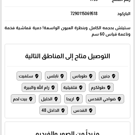
الباركود
7290115069518
ستيتش بحجمه الكامل وبنظرة العيون الواسعة! دمية قماشية فخمة
وناعمة قياس 60 سم
التوصيل متاح إلى المناطق التالية
جنين
طوباس
نابلس
سلفيت
where_to_vote
where_to_vote
where_to_vote
where_to_vote
طولكرم
قلقيلية
رام الله والبيرة
where_to_vote
where_to_vote
where_to_vote
ضواحي القدس
اريحا
الخليل
بيت لحم
where_to_vote
where_to_vote
where_to_vote
where_to_vote
القدس
الداخل 48
where_to_vote
where_to_vote
مزيداً من الصور والفيديو