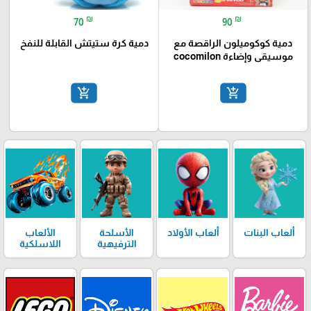
₪
₪
70
90
دمية كوكوميلون الراقصة مع
دمية كرة ستيتش القابلة للنفخ
موسيقى وإضاءة cocomilon
add_shopping_cart
add_shopping_cart
ألعاب البنات
ألعاب الأولاد
الأسلحة
الألعاب
الترفيهية
اللاسلكية