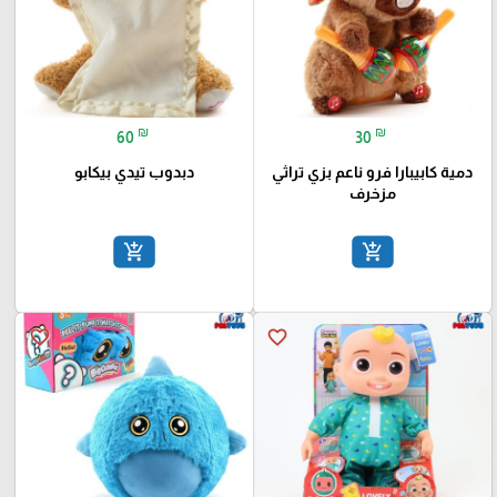
₪
₪
60
30
دمية كابيبارا فرو ناعم بزي تراثي
دبدوب تيدي بيكابو
مزخرف
add_shopping_cart
add_shopping_cart
favorite_border
favorite_border