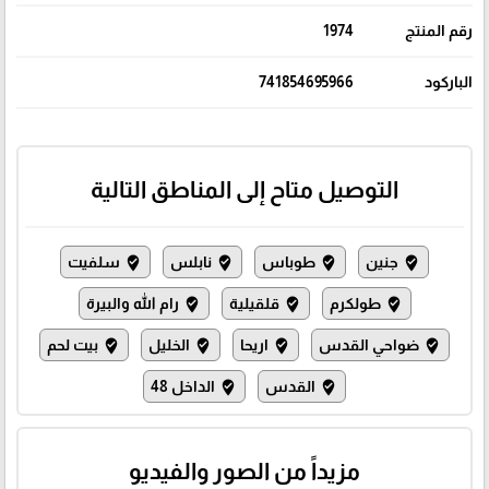
رقم المنتج
1974
الباركود
741854695966
التوصيل متاح إلى المناطق التالية
جنين
طوباس
نابلس
سلفيت
where_to_vote
where_to_vote
where_to_vote
where_to_vote
طولكرم
قلقيلية
رام الله والبيرة
where_to_vote
where_to_vote
where_to_vote
ضواحي القدس
اريحا
الخليل
بيت لحم
where_to_vote
where_to_vote
where_to_vote
where_to_vote
القدس
الداخل 48
where_to_vote
where_to_vote
مزيداً من الصور والفيديو