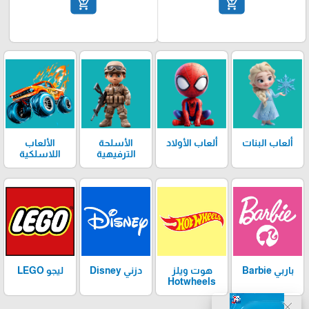
add_shopping_cart
add_shopping_cart
ألعاب البنات
ألعاب الأولاد
الأسلحة
الألعاب
الترفيهية
اللاسلكية
باربي Barbie
دزني Disney
هوت ويلز
ليجو LEGO
Hotwheels
close