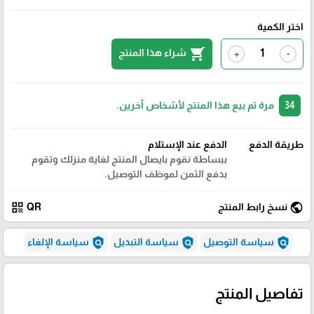
اختر الكمية
shopping_cart
شراء هذا المنتج
+
-
34
مرة تم بيع هذا المنتج لأشخاص آخرين.
طريقة الدفع
الدفع عند الإستلام
ببساطة نقوم بايصال المنتج لغاية منزلك وتقوم
بدفع الثمن لموظف التوصيل.
qr_code
public
نسخ رابط المنتج
QR
policy
policy
policy
سياسة التوصيل
سياسة التبديل
سياسة الإلغاء
تفاصيل المنتج