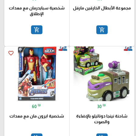
مجموعة الأبطال الخارقين مارفل
شخصية سبايدرمان مع معدات
الإطلاق
add_shopping_cart
add_shopping_cart
favorite_border
favorite_border
₪
₪
60
30
شاحنة نينجا دوناتيلو بالإضاءة
شخصية ايرون مان مع معدات
والصوت