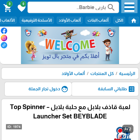
0
0
search
shopping_cart
favorite
home
الكل
ألعاب البنات
ألعاب الأولاد
الأسلحة الترفيهية
الألعاب ا
الرئيسية
كل المنتجات
ألعاب الأولاد
face
ballot
طلباتي السابقة
دخول تجار الجملة
لعبة قاذف بلابل مع حلبة بلابل – Top Spinner
Launcher Set BEYBLADE
1 / 2