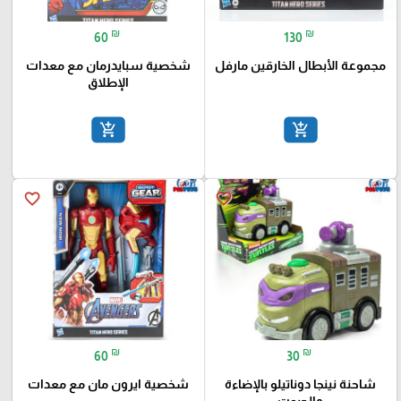
₪
₪
60
130
مجموعة الأبطال الخارقين مارفل
شخصية سبايدرمان مع معدات
الإطلاق
add_shopping_cart
add_shopping_cart
favorite_border
favorite_border
₪
₪
60
30
شاحنة نينجا دوناتيلو بالإضاءة
شخصية ايرون مان مع معدات
والصوت