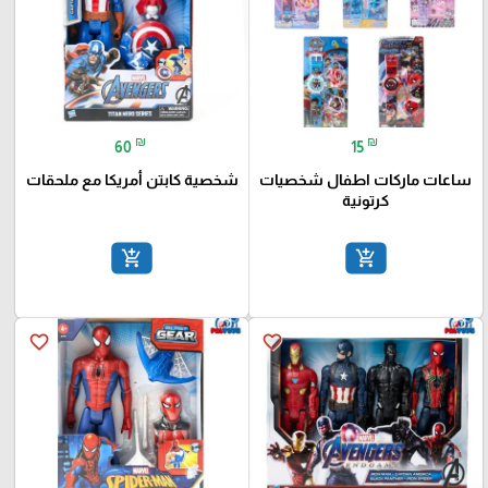
₪
₪
60
15
ساعات ماركات اطفال شخصيات
شخصية كابتن أمريكا مع ملحقات
كرتونية
add_shopping_cart
add_shopping_cart
favorite_border
favorite_border