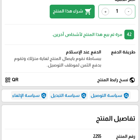
shopping_cart
شراء هذا المنتج
+
-
42
مرة تم بيع هذا المنتج لأشخاص آخرين.
طريقة الدفع
الدفع عند الإستلام
ببساطة نقوم بايصال المنتج لغاية منزلك وتقوم
بدفع الثمن لموظف التوصيل.
qr_code
public
نسخ رابط المنتج
QR
policy
policy
policy
سياسة التوصيل
سياسة التبديل
سياسة الإلغاء
تفاصيل المنتج
رقم المنتج
2255