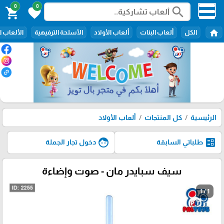
0
0
search
shopping_cart
favorite
home
الكل
ألعاب البنات
ألعاب الأولاد
الأسلحة الترفيهية
الألعاب ا
الرئيسية
كل المنتجات
ألعاب الأولاد
face
ballot
طلباتي السابقة
دخول تجار الجملة
سيف سبايدر مان - صوت وإضاءة
1 / 1