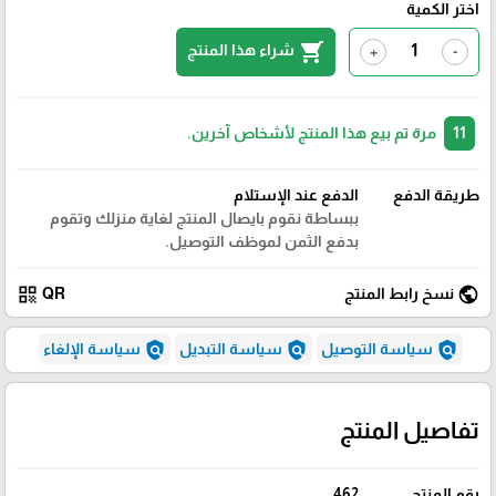
اختر الكمية
shopping_cart
شراء هذا المنتج
+
-
11
مرة تم بيع هذا المنتج لأشخاص آخرين.
طريقة الدفع
الدفع عند الإستلام
ببساطة نقوم بايصال المنتج لغاية منزلك وتقوم
بدفع الثمن لموظف التوصيل.
qr_code
public
نسخ رابط المنتج
QR
policy
policy
policy
سياسة التوصيل
سياسة التبديل
سياسة الإلغاء
تفاصيل المنتج
رقم المنتج
462