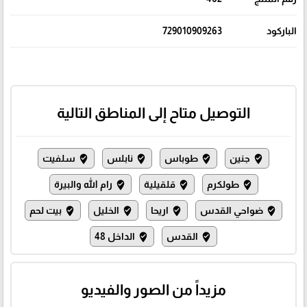
الباركود
729010909263
التوصيل متاح إلى المناطق التالية
جنين
طوباس
نابلس
سلفيت
where_to_vote
where_to_vote
where_to_vote
where_to_vote
طولكرم
قلقيلية
رام الله والبيرة
where_to_vote
where_to_vote
where_to_vote
ضواحي القدس
اريحا
الخليل
بيت لحم
where_to_vote
where_to_vote
where_to_vote
where_to_vote
القدس
الداخل 48
where_to_vote
where_to_vote
مزيداً من الصور والفيديو