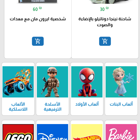
₪
₪
60
30
شاحنة نينجا دوناتيلو بالإضاءة
شخصية ايرون مان مع معدات
والصوت
add_shopping_cart
add_shopping_cart
ألعاب البنات
ألعاب الأولاد
الأسلحة
الألعاب
الترفيهية
اللاسلكية