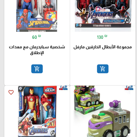
₪
₪
60
130
مجموعة الأبطال الخارقين مارفل
شخصية سبايدرمان مع معدات
الإطلاق
add_shopping_cart
add_shopping_cart
favorite_border
favorite_border