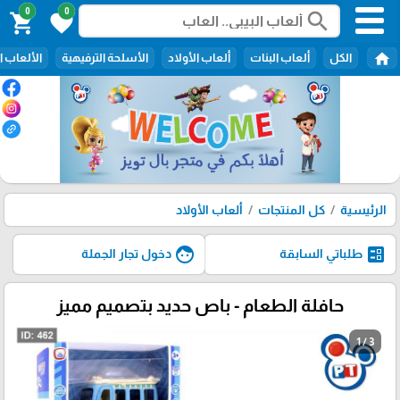
0
0
search
shopping_cart
favorite
home
الكل
ألعاب البنات
ألعاب الأولاد
الأسلحة الترفيهية
الألعاب ا
الرئيسية
كل المنتجات
ألعاب الأولاد
face
ballot
طلباتي السابقة
دخول تجار الجملة
حافلة الطعام - باص حديد بتصميم مميز
1 / 3