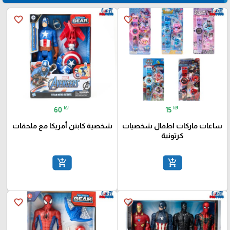
favorite_border
favorite_border
₪
₪
60
15
ساعات ماركات اطفال شخصيات
شخصية كابتن أمريكا مع ملحقات
كرتونية
add_shopping_cart
add_shopping_cart
favorite_border
favorite_border