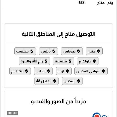
رقم المنتج
583
التوصيل متاح إلى المناطق التالية
جنين
طوباس
نابلس
سلفيت
where_to_vote
where_to_vote
where_to_vote
where_to_vote
طولكرم
قلقيلية
رام الله والبيرة
where_to_vote
where_to_vote
where_to_vote
ضواحي القدس
اريحا
الخليل
بيت لحم
where_to_vote
where_to_vote
where_to_vote
where_to_vote
القدس
الداخل 48
where_to_vote
where_to_vote
مزيداً من الصور والفيديو