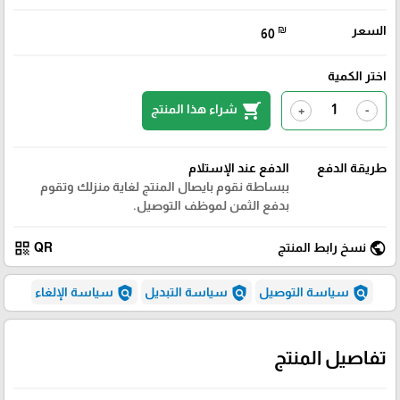
السعر
₪
60
اختر الكمية
shopping_cart
شراء هذا المنتج
+
-
طريقة الدفع
الدفع عند الإستلام
ببساطة نقوم بايصال المنتج لغاية منزلك وتقوم
بدفع الثمن لموظف التوصيل.
qr_code
public
نسخ رابط المنتج
QR
policy
policy
policy
سياسة التوصيل
سياسة التبديل
سياسة الإلغاء
تفاصيل المنتج