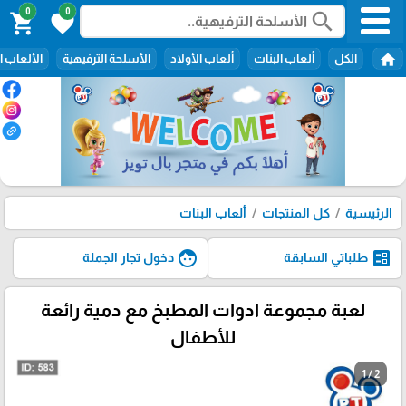
0
0
search
shopping_cart
favorite
home
الكل
ألعاب البنات
ألعاب الأولاد
الأسلحة الترفيهية
الألعاب ا
الرئيسية
كل المنتجات
ألعاب البنات
face
ballot
طلباتي السابقة
دخول تجار الجملة
لعبة مجموعة ادوات المطبخ مع دمية رائعة
للأطفال
1 / 2