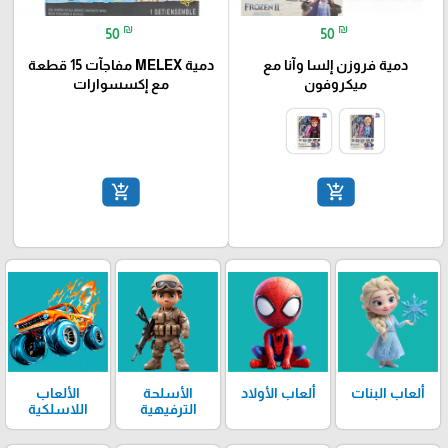
₪
₪
50
50
دمية فروزن إلسا وآنا مع
دمية MELEX مفاجآت 15 قطعة
ميكروفون
مع إكسسوارات
add_shopping_cart
add_shopping_cart
ألعاب البنات
ألعاب الأولاد
الأسلحة
الألعاب
الترفيهية
اللاسلكية