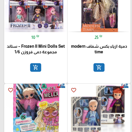
₪
₪
10
25
دمية ازياء بكس شفاف modern
Frozen II Mini Dolls Set – ستاند
time
مجموعة دمى فروزن 1/6
add_shopping_cart
add_shopping_cart
favorite_border
favorite_border