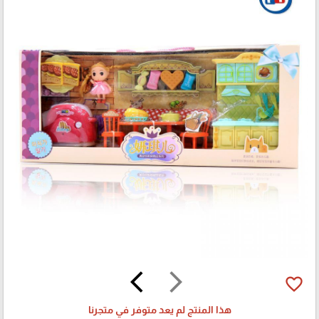
arrow_back_ios
arrow_forward_ios
favorite_border
هذا المنتج لم يعد متوفر في متجرنا