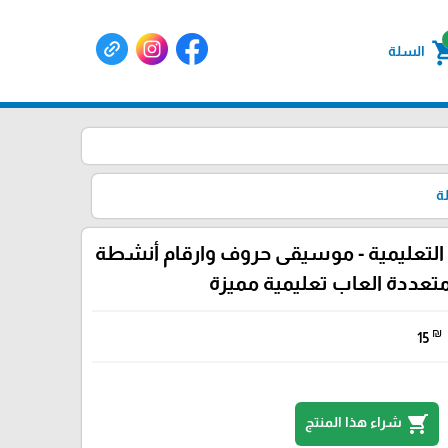
shoppin
السلة
ة
 التعليمية - موسيقى حروف وارقام أنشطة
تعددة العاب تعليمية مميزة
₪
15
shopping_cart
شراء هذا المنتج