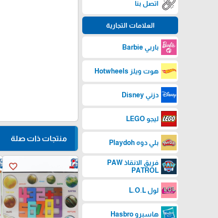
اتصل بنا
العلامات التجارية
باربي Barbie
هوت ويلز Hotwheels
دزني Disney
ليجو LEGO
منتجات ذات صلة
بلي دوه Playdoh
فريق الانقاذ PAW
favorite_border
PATROL
لول L.O.L
هاسبرو Hasbro