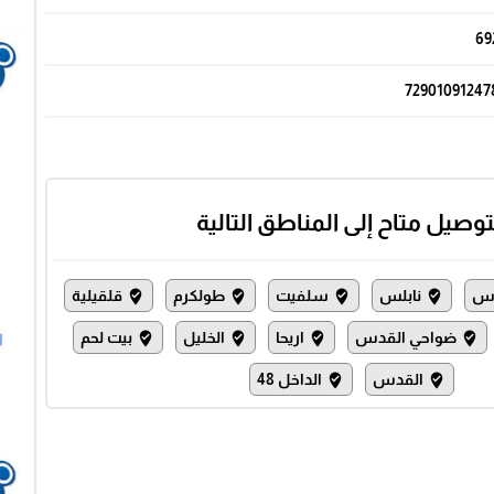
69
72901091247
توصيل متاح إلى المناطق التالية
س
نابلس
سلفيت
طولكرم
قلقيلية
where_to_vote
where_to_vote
where_to_vote
where_to_vote
ضواحي القدس
اريحا
الخليل
بيت لحم
where_to_vote
where_to_vote
where_to_vote
where_to_vote
القدس
الداخل 48
where_to_vote
where_to_vote