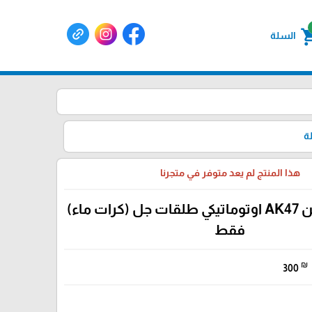
shoppin
السلة
ة
هذا المنتج لم يعد متوفر في متجرنا
رشاش كلاشن AK47 اوتوماتيكي طلقات جل (كرات ماء)
فقط
₪
300