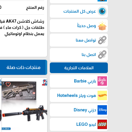
رقم المنتج
0
عرض كل المنتجات
رشاش كلاشن AK47 قياس 90X30
وصل حديثاً
طلقات جل ( كرات ماء ) 
يعمل بنظام اوتوماتيكي
تواصل معنا
اتصل بنا
منتجات ذات صلة
العلامات التجارية
باربي Barbie
favorite_border
هوت ويلز Hotwheels
دزني Disney
ليجو LEGO