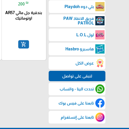
₪
200
بلي دوه Playdoh
بندقية جل مائي AR57
اوتوماتيك
فريق الانقاذ PAW
PATROL
لول L.O.L
add_shopping_cart
هاسبرو Hasbro
عرض الكل
لنبقى على تواصل
تحدث الينا - واتساب
تابعنا على فيس بوك
تابعنا على إنستغرام