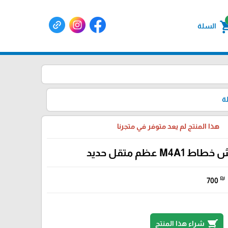
shoppin
السلة
ة
هذا المنتج لم يعد متوفر في متجرنا
M4A1 عظم متقل حديد
₪
700
shopping_cart
شراء هذا المنتج