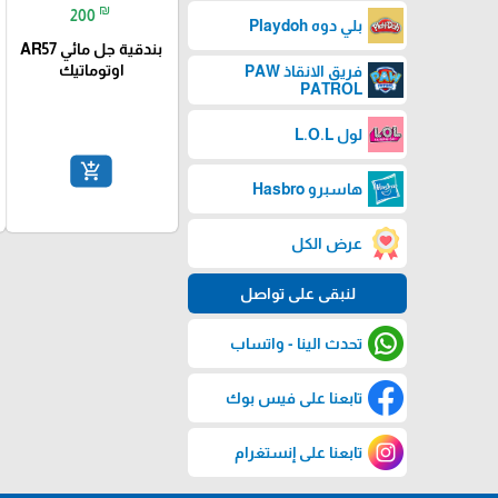
₪
200
بلي دوه Playdoh
بندقية جل مائي AR57
اوتوماتيك
فريق الانقاذ PAW
PATROL
لول L.O.L
add_shopping_cart
هاسبرو Hasbro
عرض الكل
لنبقى على تواصل
تحدث الينا - واتساب
تابعنا على فيس بوك
تابعنا على إنستغرام