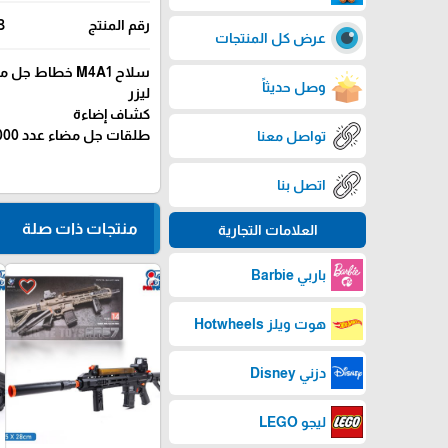
رقم المنتج
3
عرض كل المنتجات
سلاح M4A1 خطاط جل مضاء
وصل حديثاً
ليزر
كشاف إضاءة
طلقات جل مضاء عدد 2000
تواصل معنا
اتصل بنا
منتجات ذات صلة
العلامات التجارية
باربي Barbie
favorite_border
هوت ويلز Hotwheels
دزني Disney
ليجو LEGO